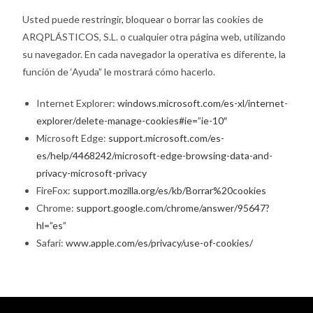
Usted puede restringir, bloquear o borrar las cookies de
ARQPLÁSTICOS, S.L. o cualquier otra página web, utilizando
su navegador. En cada navegador la operativa es diferente, la
función de ‘Ayuda” le mostrará cómo hacerlo.
Internet Explorer:
windows.microsoft.com/es-xl/internet-
explorer/delete-manage-cookies#ie=”ie-10″
Microsoft Edge:
support.microsoft.com/es-
es/help/4468242/microsoft-edge-browsing-data-and-
privacy-microsoft-privacy
FireFox:
support.mozilla.org/es/kb/Borrar%20cookies
Chrome:
support.google.com/chrome/answer/95647?
hl=”es”
Safari:
www.apple.com/es/privacy/use-of-cookies/