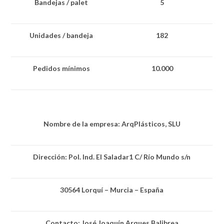
Bandejas / palet
5
Unidades / bandeja
182
Pedidos mínimos
10.000
Nombre de la empresa: ArqPlásticos, SLU
Dirección: Pol. Ind. El Saladar1 C/ Río Mundo s/n
30564 Lorquí – Murcia – España
Contacto: José Joaquín Arques Balibrea