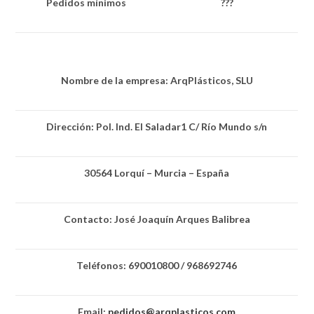
Pedidos mínimos
???
Nombre de la empresa: ArqPlásticos, SLU
Dirección: Pol. Ind. El Saladar1 C/ Río Mundo s/n
30564 Lorquí – Murcia – España
Contacto: José Joaquín Arques Balibrea
Teléfonos: 690010800 / 968692746
Email:
pedidos@arqplasticos.com