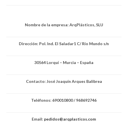
Nombre de la empresa: ArqPlásticos, SLU
Dirección: Pol. Ind. El Saladar1 C/ Río Mundo s/n
30564 Lorquí – Murcia – España
Contacto: José Joaquín Arques Balibrea
Teléfonos: 690010800 / 968692746
Email:
pedidos@arqplasticos.com