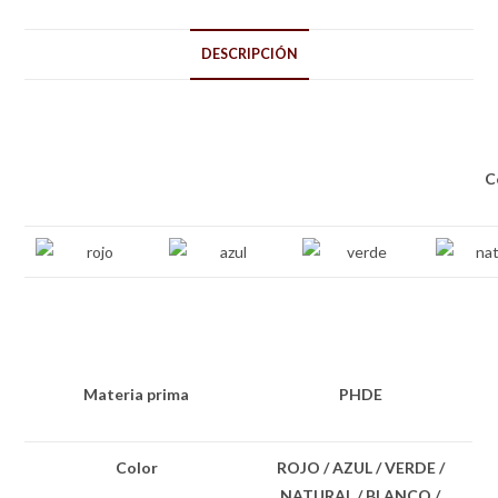
DESCRIPCIÓN
C
Materia prima
PHDE
Color
ROJO / AZUL / VERDE /
NATURAL / BLANCO /