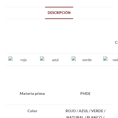
DESCRIPCIÓN
C
Materia prima
PHDE
Color
ROJO / AZUL / VERDE /
NATURAL / BLANCO /