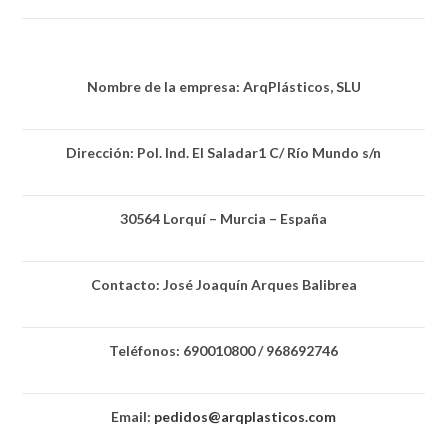
Nombre de la empresa: ArqPlásticos, SLU
Dirección: Pol. Ind. El Saladar1 C/ Río Mundo s/n
30564 Lorquí – Murcia – España
Contacto: José Joaquín Arques Balibrea
Teléfonos: 690010800 / 968692746
Email:
pedidos@arqplasticos.com