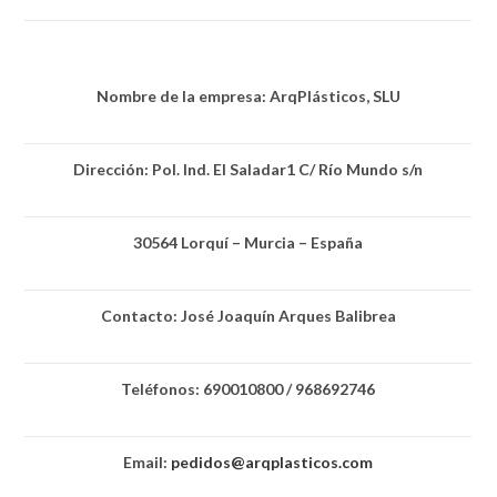
Nombre de la empresa: ArqPlásticos, SLU
Dirección: Pol. Ind. El Saladar1 C/ Río Mundo s/n
30564 Lorquí – Murcia – España
Contacto: José Joaquín Arques Balibrea
Teléfonos: 690010800 / 968692746
Email:
pedidos@arqplasticos.com