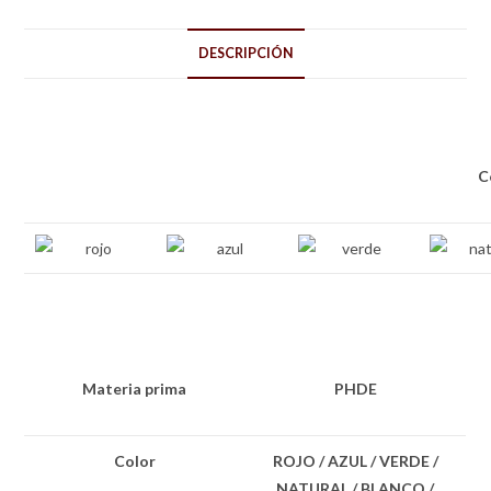
DESCRIPCIÓN
C
Materia prima
PHDE
Color
ROJO / AZUL / VERDE /
NATURAL / BLANCO /