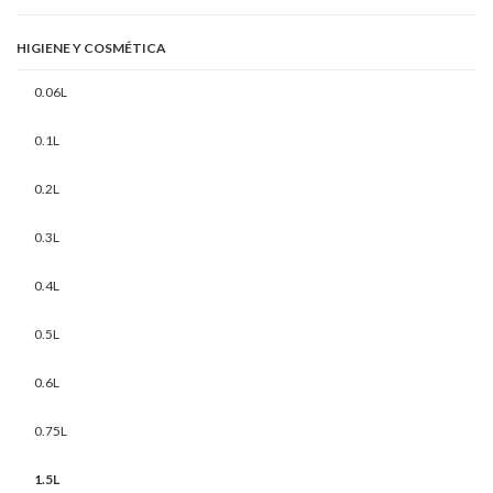
HIGIENE Y COSMÉTICA
0.06L
0.1L
0.2L
0.3L
0.4L
0.5L
0.6L
0.75L
1.5L