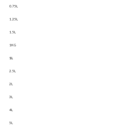
0.75L
1.25L
1.5L
1KG
1L
2.5L
2L
3L
4L
5L