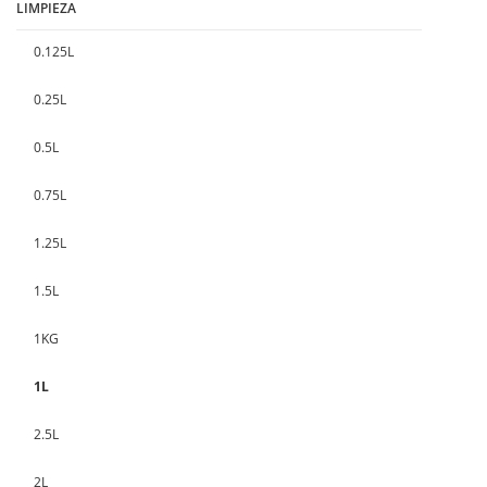
LIMPIEZA
0.125L
0.25L
0.5L
0.75L
1.25L
1.5L
1KG
1L
2.5L
2L