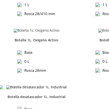
1 L
1 L
Rosca 28/410 mm
Ros
Botella 1L. Oxígeno Activo
Botell
Base
Bas
0 L
0 L
Rosca 28mm
Ros
Botella desatascador 1L. Industrial
Base