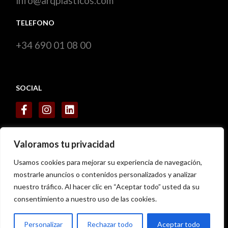
info@arqplasticos.com
TELEFONO
+34 690 01 08 00
SOCIAL
CERTIFICADOS
Valoramos tu privacidad
Usamos cookies para mejorar su experiencia de navegación,
mostrarle anuncios o contenidos personalizados y analizar
nuestro tráfico. Al hacer clic en “Aceptar todo” usted da su
consentimiento a nuestro uso de las cookies.
Personalizar
Rechazar todo
Aceptar todo
Copyright
ARQ Plasticos
– 2023© – Desarrollado por
WORSEO