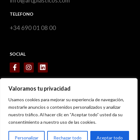
info@arqplasticos.com
TELEFONO
+34 690 01 08 00
SOCIAL
CERTIFICADOS
Valoramos tu privacidad
Usamos cookies para mejorar su experiencia de navegación,
mostrarle anuncios o contenidos personalizados y analizar
nuestro tráfico. Al hacer clic en “Aceptar todo” usted da su
consentimiento a nuestro uso de las cookies.
Personalizar
Rechazar todo
Aceptar todo
Copyright
ARQ Plasticos
– 2023© – Desarrollado por
WORSEO