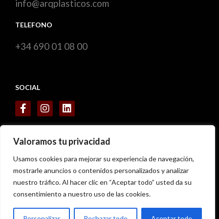
info@arqplasticos.com
TELEFONO
+34 690 01 08 00
SOCIAL
CERTIFICADOS
Valoramos tu privacidad
Usamos cookies para mejorar su experiencia de navegación,
mostrarle anuncios o contenidos personalizados y analizar
nuestro tráfico. Al hacer clic en “Aceptar todo” usted da su
consentimiento a nuestro uso de las cookies.
Personalizar
Rechazar todo
Aceptar todo
Copyright
ARQ Plasticos
– 2023© – Desarrollado por
WORSEO